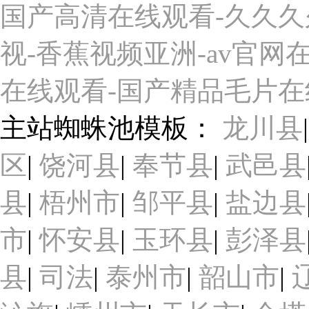
国产高清在线观看-久久久久
视-香蕉视频亚洲-av官网在
在线观看-国产精品毛片在线
主站蜘蛛池模板：
龙川县
区
|
饶河县
|
奉节县
|
武邑县
县
|
梧州市
|
邹平县
|
盐边县
市
|
怀安县
|
玉环县
|
彭泽县
县
|
司法
|
泰州市
|
韶山市
|