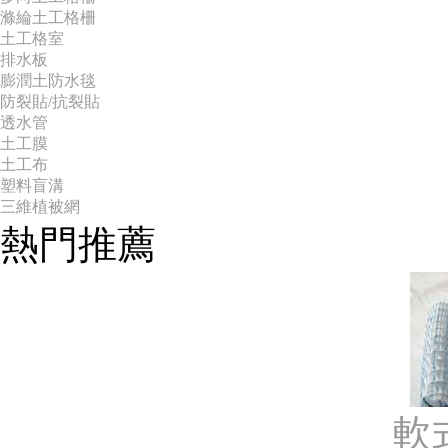
滌綸土工格柵
土工格室
排水板
膨潤土防水毯
防裂貼/抗裂貼
透水管
土工膜
土工布
塑料盲溝
三維植被網
熱門推薦
軟