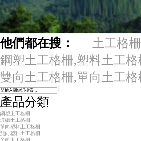
他們都在搜：
土工格柵
鋼塑土工格柵,塑料土工格
雙向土工格柵,單向土工格
產品分類
鋼塑土工格柵
玻纖土工格柵
單向塑料土工格柵
雙向塑料土工格柵
多向土工格柵