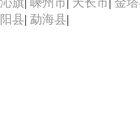
沁旗
|
嵊州市
|
天长市
|
金塔
阳县
|
勐海县
|