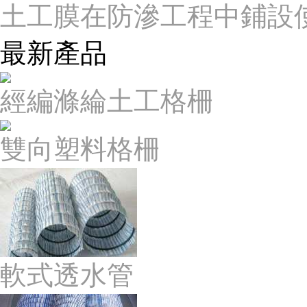
土工膜在防滲工程中鋪設
最新產品
經編滌綸土工格柵
雙向塑料格柵
軟式透水管